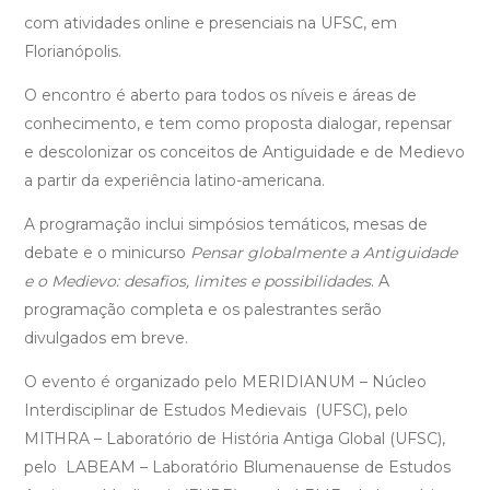
para
com atividades online e presenciais na UFSC, em
o
Florianópolis.
V
Encontro
O encontro é aberto para todos os níveis e áreas de
do
conhecimento, e tem como proposta dialogar, repensar
GT
e descolonizar os conceitos de Antiguidade e de Medievo
de
a partir da experiência latino-americana.
História
A programação inclui simpósios temáticos, mesas de
Antiga
debate e o minicurso
Pensar globalmente a Antiguidade
e
e o Medievo: desafios, limites e possibilidades
. A
Medieval
programação completa e os palestrantes serão
da
divulgados em breve.
ANPUH
–
O evento é organizado pelo MERIDIANUM – Núcleo
SC
Interdisciplinar de Estudos Medievais (UFSC), pelo
MITHRA – Laboratório de História Antiga Global (UFSC),
pelo LABEAM – Laboratório Blumenauense de Estudos