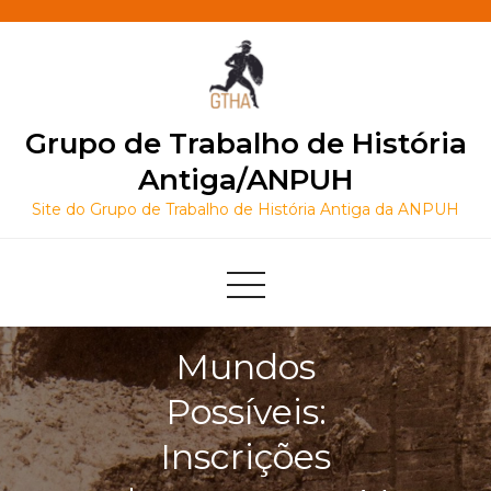
Skip
to
content
Grupo de Trabalho de História
Antiga/ANPUH
Site do Grupo de Trabalho de História Antiga da ANPUH
Mundos
Possíveis:
Inscrições