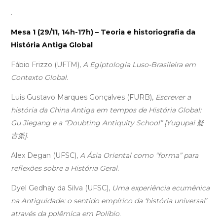
.
Mesa 1 (29/11, 14h-17h) – Teoria e historiografia da
História Antiga Global
Fábio Frizzo (UFTM),
A Egiptologia Luso-Brasileira em
Contexto Global
.
Luis Gustavo Marques Gonçalves (FURB),
Escrever a
história da China Antiga em tempos de História Global:
Gu Jiegang e a “Doubting Antiquity School” [Yugupai 疑
古派].
Alex Degan (UFSC),
A Ásia Oriental como “forma” para
reflexões sobre a História Geral.
Dyel Gedhay da Silva (UFSC),
Uma experiência ecumênica
na Antiguidade: o sentido empírico da ‘história universal’
através da polêmica em Políbio
.