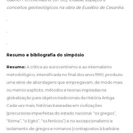
conceitos geoteológicos na obra de Eusébio de Cesaréia
.
.
.
.
Resumo e bibliografia do simpósio
Resumo:
A crítica ao eurocentrismo e ao internalismo
metodológico, intensificada no final dos anos 1990, produziu
uma série de abordagens que empregavam, de modo mais
ou menos explícito, métodos e teorias inspiradas na
globalização para objetos tradicionais da História Antiga.
Cada vez mais, histórias baseadas em civilizações
(precursoras imperfeitas do estado nacional: “os gregos”,
“Roma”, “o Egito”, “os fenícios”) e no excepcionalismo e
isolamento de gregos e romanos (contrapostos à barbárie