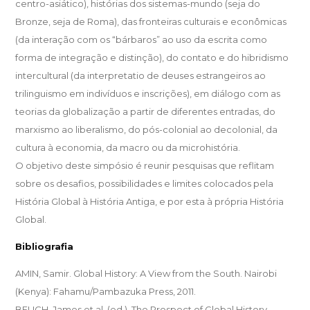
centro-asiático), histórias dos sistemas-mundo (seja do
Bronze, seja de Roma), das fronteiras culturais e econômicas
(da interação com os “bárbaros” ao uso da escrita como
forma de integração e distinção), do contato e do hibridismo
intercultural (da interpretatio de deuses estrangeiros ao
trilinguismo em indivíduos e inscrições), em diálogo com as
teorias da globalização a partir de diferentes entradas, do
marxismo ao liberalismo, do pós-colonial ao decolonial, da
cultura à economia, da macro ou da microhistória.
O objetivo deste simpósio é reunir pesquisas que reflitam
sobre os desafios, possibilidades e limites colocados pela
História Global à História Antiga, e por esta à própria História
Global.
Bibliografia
AMIN, Samir. Global History: A View from the South. Nairobi
(Kenya): Fahamu/Pambazuka Press, 2011.
BELICH, James et al. (ed.). The Prospect of Global History.