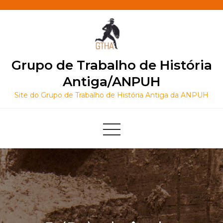
Skip
to
content
Grupo de Trabalho de História
Antiga/ANPUH
Site do Grupo de Trabalho de História Antiga da ANPUH