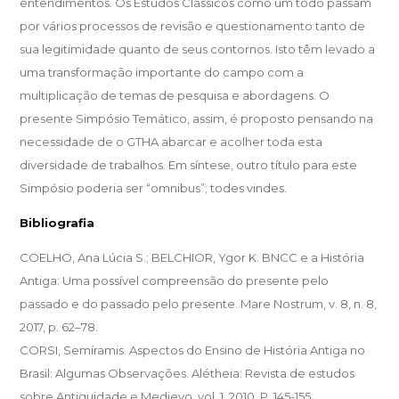
entendimentos. Os Estudos Clássicos como um todo passam
por vários processos de revisão e questionamento tanto de
sua legitimidade quanto de seus contornos. Isto têm levado a
uma transformação importante do campo com a
multiplicação de temas de pesquisa e abordagens. O
presente Simpósio Temático, assim, é proposto pensando na
necessidade de o GTHA abarcar e acolher toda esta
diversidade de trabalhos. Em síntese, outro título para este
Simpósio poderia ser “omnibus”; todes vindes.
Bibliografia
COELHO, Ana Lúcia S.; BELCHIOR, Ygor K. BNCC e a História
Antiga: Uma possível compreensão do presente pelo
passado e do passado pelo presente. Mare Nostrum, v. 8, n. 8,
2017, p. 62–78.
CORSI, Semíramis. Aspectos do Ensino de História Antiga no
Brasil: Algumas Observações. Alétheia: Revista de estudos
sobre Antiguidade e Medievo. vol. 1, 2010. P. 145-155.