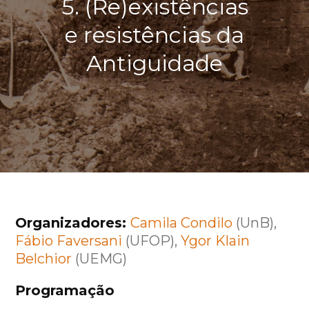
5. (Re)existências
e resistências da
Antiguidade
Organizadores:
Camila Condilo
(UnB),
Fábio Faversani
(UFOP),
Ygor Klain
Belchior
(UEMG)
Programação