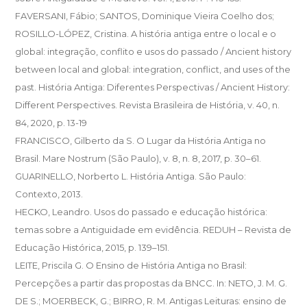
FAVERSANI, Fábio; SANTOS, Dominique Vieira Coelho dos;
ROSILLO-LÓPEZ, Cristina. A história antiga entre o local e o
global: integração, conflito e usos do passado / Ancient history
between local and global: integration, conflict, and uses of the
past. História Antiga: Diferentes Perspectivas / Ancient History:
Different Perspectives. Revista Brasileira de História, v. 40, n.
84, 2020, p. 13-19
FRANCISCO, Gilberto da S. O Lugar da História Antiga no
Brasil. Mare Nostrum (São Paulo), v. 8, n. 8, 2017, p. 30–61.
GUARINELLO, Norberto L. História Antiga. São Paulo:
Contexto, 2013.
HECKO, Leandro. Usos do passado e educação histórica:
temas sobre a Antiguidade em evidência. REDUH – Revista de
Educação Histórica, 2015, p. 139–151.
LEITE, Priscila G. O Ensino de História Antiga no Brasil:
Percepções a partir das propostas da BNCC. In: NETO, J. M. G.
DE S.; MOERBECK, G.; BIRRO, R. M. Antigas Leituras: ensino de